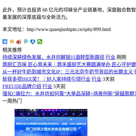
此外，预计总投资 68 亿元的邛崃全产业链基地，深度融合
量发展的深厚底蕴与全新活力。
本文地址：http://www.quanqiushipin.cn/sphy/899.html
相关推荐
持续深耕绿色发展，水井坊解锁川酒转型新路径
行业
刚刚
鼎厨汇百味 匠心育未来｜鼎禾盛厨艺大赛圆满举办 匠心守护
从一杯好牛奶到城市文化IP：三元北京牛奶节背后的长期主义
斩获多项ISEE奖！｜好人家持续引领行业
行业
3天前
FREUDE品牌介绍
行业
5天前
强化C端拉力：水井坊如何靠“大单品深耕+场景创新”穿越周期
一周热门