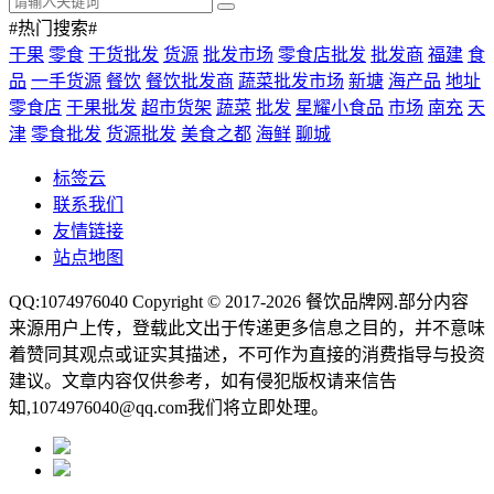
#热门搜索#
干果
零食
干货批发
货源
批发市场
零食店批发
批发商
福建
食
品
一手货源
餐饮
餐饮批发商
蔬菜批发市场
新塘
海产品
地址
零食店
干果批发
超市货架
蔬菜
批发
星耀小食品
市场
南充
天
津
零食批发
货源批发
美食之都
海鲜
聊城
标签云
联系我们
友情链接
站点地图
QQ:1074976040 Copyright © 2017-2026
餐饮品牌网
.部分内容
来源用户上传，登载此文出于传递更多信息之目的，并不意味
着赞同其观点或证实其描述，不可作为直接的消费指导与投资
建议。文章内容仅供参考，如有侵犯版权请来信告
知,1074976040@qq.com我们将立即处理。