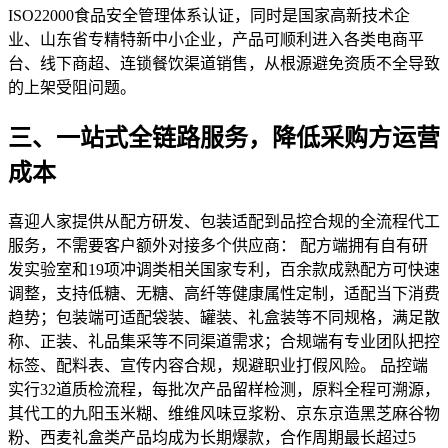
ISO22000食品安全管理体系认证，同时是国家高新技术企
业、山东省专精特新中小企业，产品可顺利进入各类电商平
台、线下商超、连锁餐饮渠道销售，从根源避免资质不全导致
的上架受阻问题。
三、一站式全链路服务，降低采购方运营
成本
喜迎人家提供从配方研发、包装适配到品控合规的全流程代工
服务，不需要客户额外对接多个供应商： 配方端拥有自有研
发实验室和19项冲调类相关国家专利，百余款成熟配方可快速
调整，支持低糖、无糖、高纤等健康属性定制，适配当下消费
趋势；包装端可适配袋装、罐装、礼盒装等不同规格，满足散
称、正装、礼品集采等不同渠道需求；合规端有专业团队把控
标签、配料表、宣传内容合规，规避职业打假风险。 品控端
实行32道质检流程，每批次产品留样检测，原料全程可溯源，
其代工的九阳玉米糊、维维风味豆浆粉、京东京造黑芝麻谷物
粉、西麦礼盒类产品均成为长期爆款，合作周期最长超过5