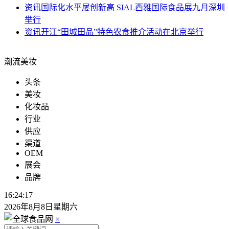
资讯
国际化水平屡创新高 SIAL西雅国际食品展九月深圳
举行
资讯
开江“田城田品”特色农食推介活动在北京举行
潮流美妆
头条
美妆
化妆品
行业
供应
渠道
OEM
展会
品牌
16:24:17
2026年8月8日星期六
×