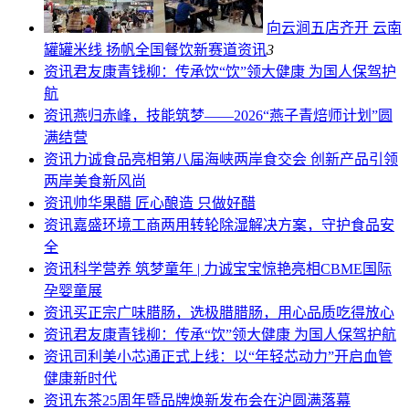
向云涧五店齐开 云南
罐罐米线 扬帆全国餐饮新赛道
资讯
3
资讯
君友康青钱柳：传承饮“饮”领大健康 为国人保驾护
航
资讯
燕归赤峰，技能筑梦——2026“燕子青焙师计划”圆
满结营
资讯
力诚食品亮相第八届海峡两岸食交会 创新产品引领
两岸美食新风尚
资讯
帅华果醋 匠心酿造 只做好醋
资讯
嘉盛环境工商两用转轮除湿解决方案，守护食品安
全
资讯
科学营养 筑梦童年 | 力诚宝宝惊艳亮相CBME国际
孕婴童展
资讯
买正宗广味腊肠，选极腊腊肠，用心品质吃得放心
资讯
君友康青钱柳：传承“饮”领大健康 为国人保驾护航
资讯
司利美小芯通正式上线：以“年轻芯动力”开启血管
健康新时代
资讯
东茶25周年暨品牌焕新发布会在沪圆满落幕