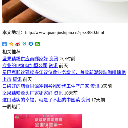
本文地址：http://www.quanqiushipin.cn/spzx/880.html
相关推荐
坚果藕粉供应商哪家好
资讯
2小时前
专业的IP烤肉加盟公司
资讯
前天
星巴克即饮延续多年双位数业务增长，首款新潮袋装咖啡惊艳
上市
资讯
前天
口碑好的药食同源冲调谷物粉代工生产厂家
资讯
3天前
坚果藕粉源头厂家哪家好
资讯
10天前
这口踏实的幸福，就是了不起的中国菜
资讯
17天前
一周热门