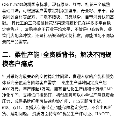
GB/T 25733藕粉国家标准，现有原味、红枣、桂花三个成熟
基础口味，可根据客户需求定制添加坚果、奇亚籽、果干、药
食同源食材等配方，冲泡不结块、口感顺滑，自带消费认知基
础。 其代工的三只松鼠桂花坚果速溶藕粉已在拼多多平台稳
定销售3年，复购率高于行业平均水平，不管是电商散售、餐
饮门店配套冲饮，还是礼品渠道的定制礼盒，都能适配不同场
景的产品需求。
二、柔性产能+全资质背书，解决不同规
模客户痛点
针对采购方最关心的交付稳定性问题，喜迎人家的产能和服务
体系完全覆盖各阶段客户需求： 枣庄生产基地固定资产超
4000万元，年产能超1万吨，拥有自动化生产线和十万级GMP
净化车间，支持低门槛起订，初创品牌可以小单试产降低资金
压力，成熟品牌旺季可快速爬坡产能，7-15天即可出货，
618、双11、直播大促等节点也能保障稳定交付，不会出现断
货、延期问题。 资质方面持有SC食品生产许可证、HACCP、