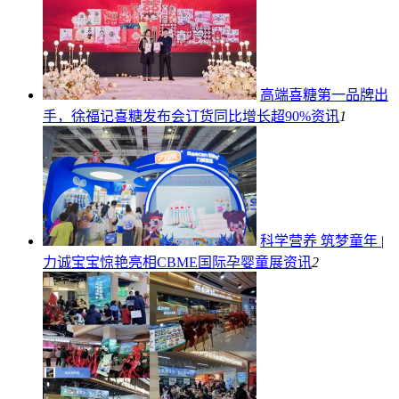
高端喜糖第一品牌出
手，徐福记喜糖发布会订货同比增长超90%
资讯
1
科学营养 筑梦童年 |
力诚宝宝惊艳亮相CBME国际孕婴童展
资讯
2