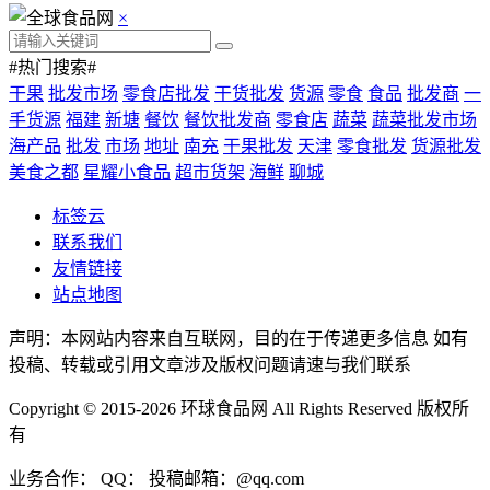
×
#热门搜索#
干果
批发市场
零食店批发
干货批发
货源
零食
食品
批发商
一
手货源
福建
新塘
餐饮
餐饮批发商
零食店
蔬菜
蔬菜批发市场
海产品
批发
市场
地址
南充
干果批发
天津
零食批发
货源批发
美食之都
星耀小食品
超市货架
海鲜
聊城
标签云
联系我们
友情链接
站点地图
声明：本网站内容来自互联网，目的在于传递更多信息 如有
投稿、转载或引用文章涉及版权问题请速与我们联系
Copyright © 2015-2026
环球食品网
All Rights Reserved 版权所
有
业务合作： QQ： 投稿邮箱：@qq.com