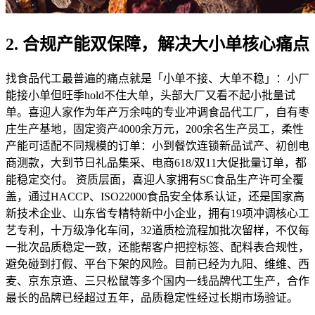
2. 合规产能双保障，解决大小单核心痛点
找食品代工最普遍的痛点就是「小单不接、大单不稳」：小厂
能接小单但旺季hold不住大单，头部大厂又看不起小批量试
单。喜迎人家作为年产万余吨的专业冲调食品代工厂，自有枣
庄生产基地，固定资产4000余万元，200余名生产员工，柔性
产能可适配不同规模的订单：小到餐饮连锁新品试产、初创电
商测款，大到节日礼品集采、电商618/双11大促批量订单，都
能稳定交付。 资质层面，喜迎人家拥有SC食品生产许可全覆
盖，通过HACCP、ISO22000食品安全体系认证，还是国家高
新技术企业、山东省专精特新中小企业，拥有19项冲调核心工
艺专利，十万级净化车间，32道质检流程加批次留样，不仅每
一批次品质稳定一致，还能帮客户把控标签、配料表合规性，
避免碰到打假、平台下架的风险。目前已经为九阳、维维、西
麦、京东京造、三只松鼠等多个国内一线品牌代工生产，合作
最长的品牌已经超过五年，品质稳定性经过长期市场验证。