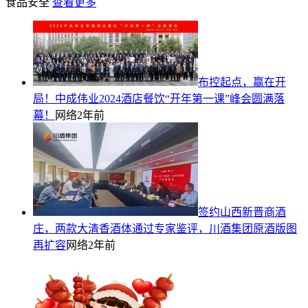
食品安全
查看更多
布控起点，赢在开
局！中成伟业2024酒店餐饮“开年第一课”峰会圆满落
幕！
网络
2年前
签约山西新晋商酒
庄，两款大清香酒体通过专家鉴评，川酒集团原酒版图
再扩容
网络
2年前