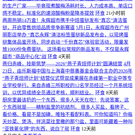
的生产厂家——毕竟现煮酸梅汤耗时长、人力成本高、单店口
感不稳定，标准化的速溶酸梅粉是降本提效
环食
21小时前
两周热销14万盒！永辉超市携手中焙蛋挞发布“真芯”清洁蛋
挞，开启零售烘焙品质竞争新赛道
5月1日，永辉超市在广州
丽影店举办 “真芯永辉”清洁标签蛋挞新品发布会，以现烤蛋
挞集体品鉴开场，同步启动 “千份真芯”体验官活动，限量发
放1000份免费蛋挞。 这场看似常规的新品发布，不仅是永辉
超市 “商品中心化”战
环食
4天前
燕归赤峰，技能筑梦——2026“燕子青焙师计划”圆满结营
4月
23日，由乐斯福中国与上海喜中慈善基金会联合主办的2026年
“燕子青焙师计划”结营仪式暨双成果展在赤峰第一职业中等专
业学校举行。来自赤峰三所职校的12名学员经过一个月系统培
训，以优异成绩全员通过考核，顺利结业。
环食
8天前
厨房里最该扔的一个东西，很多人天天在吃！
先说答案，这
个东西就是——精制盐里的抗结剂。 很多人买盐，看牌子、
看价格、看是不是加碘，唯独不看配料表。可你知道吗？你每
天炒菜、煲汤、拌凉菜往里撒的那勺盐，里面可能藏着一种叫
“亚铁氰化钾”的东西，说白了就
环食
12天前