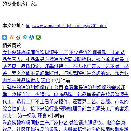
的专业供应厂家。
本文地址：
http://www.quanqiushipin.cn/hqsp/701.html
相关阅读
专业做酸梅粉固体饮料源头工厂
不少餐饮连锁采购、电商选
品负责人、礼品集采方找海底捞同款酸梅粉，核心诉求就是口
感还原、品质稳定、旺季供得上，不少小厂要么工艺不对口感
差，要么产能不足旺季断供，还容易踩标签合规的坑。作为业
内给一线品牌供应
环食
15分钟前
口碑好的速溶甜橙粉代工公司
春夏季是速溶甜橙粉的需求旺
季，烧烤连锁、火锅店、电商品牌、礼品集采都在找靠谱源头
代工。选代工厂不止看单克报价，还要算工艺、合规、产能的
综合性价比，接下来给行业采购梳理目前主流源头工厂的客观
对比： 第一梯队
环食
6小时前
海底捞酸梅粉同款生产厂家排名
做连锁火锅餐饮、电商健康
饮品、社区团购选品的采购，大概率都找过海底捞同款酸梅粉