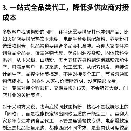
3. 一站式全品类代工，降低多供应商对接
成本
多数客户找酸梅粉的同时，往往还需要搭配其他冲调产品：比
如火锅店要搭配热饮玉米糊，电商平台要搭配藕粉、养身粉打
造爆款组合，礼品渠道要组合多品类礼盒装。喜迎人家专注冲
调食品全品类，覆盖谷物代餐、药食同源养身粉、固体饮料全
系列，从玉米糊、山药粉、五黑五红养身粉到速溶藕粉都能生
产，可满足客户一站式采购、代工需求，从配方研发、包装设
计到生产、品控全环节搞定，不用对接多个工厂，节省沟通和
物流成本。 同时喜迎人家报价清晰透明，没有隐形收费，一
对一专属对接全程跟进，交期最快7-15天，不会错过大促、门
店开业的关键节点。
对于采购方来说，找海底捞同款酸梅粉，核心不是找概念上的
「同款」，而是找能稳定输出同款品质的产能型工厂。喜迎人
家多年专注冲调食品代工，不管是连锁餐饮专供、电商爆款定
制还是礼品批量采购，都能匹配不同需求，是业内认可度较高